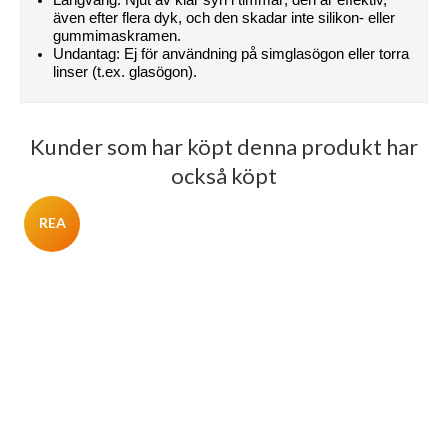
Långvarig: Njut av klar syn i timmar; den är effektiv, 
även efter flera dyk, och den skadar inte silikon- eller 
gummimaskramen.
Undantag: Ej för användning på simglasögon eller torra 
linser (t.ex. glasögon).
Kunder som har köpt denna produkt har
också köpt
REA