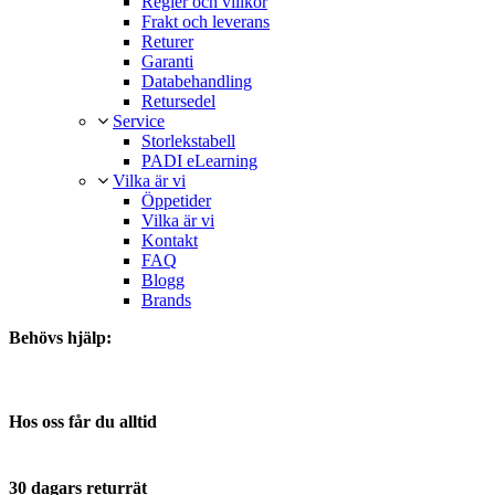
Regler och villkor
Frakt och leverans
Returer
Garanti
Databehandling
Retursedel
Service
Storlekstabell
PADI eLearning
Vilka är vi
Öppetider
Vilka är vi
Kontakt
FAQ
Blogg
Brands
Behövs hjälp:
Telefon:
+45 66130049
E-post:
info@diving2000.dk
Hos oss får du alltid
Snabb leverans
Service med ett leende
30 dagars returrät