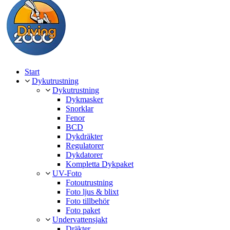
Start
Dykutrustning
Dykutrustning
Dykmasker
Snorklar
Fenor
BCD
Dykdräkter
Regulatorer
Dykdatorer
Kompletta Dykpaket
UV-Foto
Fotoutrustning
Foto ljus & blixt
Foto tillbehör
Foto paket
Undervattensjakt
Dräkter