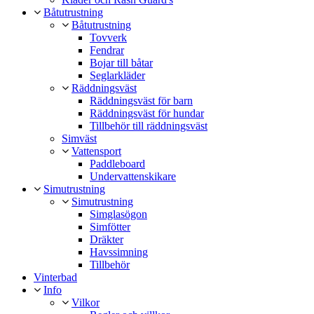
Båtutrustning
Båtutrustning
Tovverk
Fendrar
Bojar till båtar
Seglarkläder
Räddningsväst
Räddningsväst för barn
Räddningsväst för hundar
Tillbehör till räddningsväst
Simväst
Vattensport
Paddleboard
Undervattenskikare
Simutrustning
Simutrustning
Simglasögon
Simfötter
Dräkter
Havssimning
Tillbehör
Vinterbad
Info
Vilkor