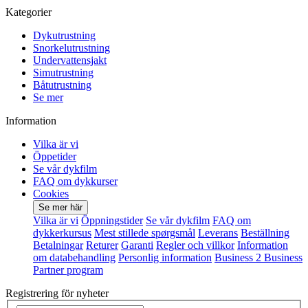
Kategorier
Dykutrustning
Snorkelutrustning
Undervattensjakt
Simutrustning
Båtutrustning
Se mer
Information
Vilka är vi
Öppetider
Se vår dykfilm
FAQ om dykkurser
Cookies
Se mer här
Vilka är vi
Öppningstider
Se vår dykfilm
FAQ om
dykkerkursus
Mest stillede spørgsmål
Leverans
Beställning
Betalningar
Returer
Garanti
Regler och villkor
Information
om databehandling
Personlig information
Business 2 Business
Partner program
Registrering för nyheter