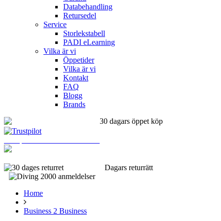
Databehandling
Retursedel
Service
Storlekstabell
PADI eLearning
Vilka är vi
Öppetider
Vilka är vi
Kontakt
FAQ
Blogg
Brands
30 dagars öppet köp
Trustpilot: Utmärkta omdömen
(+45) 66130049
Dagars returrätt
Snabb leverans
Home
Business 2 Business