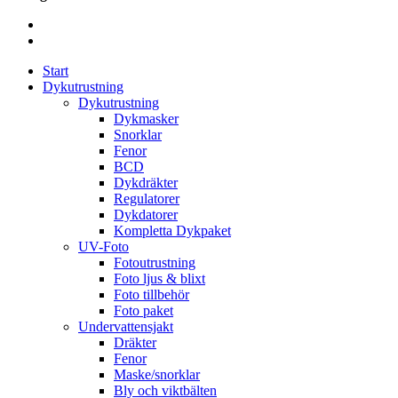
Start
Dykutrustning
Dykutrustning
Dykmasker
Snorklar
Fenor
BCD
Dykdräkter
Regulatorer
Dykdatorer
Kompletta Dykpaket
UV-Foto
Fotoutrustning
Foto ljus & blixt
Foto tillbehör
Foto paket
Undervattensjakt
Dräkter
Fenor
Maske/snorklar
Bly och viktbälten