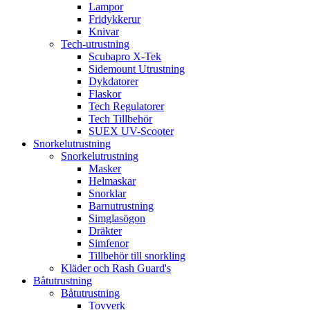
Lampor
Fridykkerur
Knivar
Tech-utrustning
Scubapro X-Tek
Sidemount Utrustning
Dykdatorer
Flaskor
Tech Regulatorer
Tech Tillbehör
SUEX UV-Scooter
Snorkelutrustning
Snorkelutrustning
Masker
Helmaskar
Snorklar
Barnutrustning
Simglasögon
Dräkter
Simfenor
Tillbehör till snorkling
Kläder och Rash Guard's
Båtutrustning
Båtutrustning
Tovverk