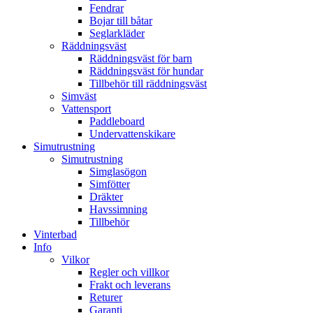
Fendrar
Bojar till båtar
Seglarkläder
Räddningsväst
Räddningsväst för barn
Räddningsväst för hundar
Tillbehör till räddningsväst
Simväst
Vattensport
Paddleboard
Undervattenskikare
Simutrustning
Simutrustning
Simglasögon
Simfötter
Dräkter
Havssimning
Tillbehör
Vinterbad
Info
Vilkor
Regler och villkor
Frakt och leverans
Returer
Garanti