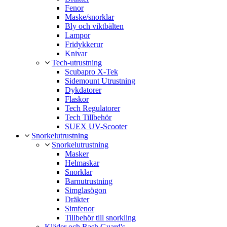
Fenor
Maske/snorklar
Bly och viktbälten
Lampor
Fridykkerur
Knivar
Tech-utrustning
Scubapro X-Tek
Sidemount Utrustning
Dykdatorer
Flaskor
Tech Regulatorer
Tech Tillbehör
SUEX UV-Scooter
Snorkelutrustning
Snorkelutrustning
Masker
Helmaskar
Snorklar
Barnutrustning
Simglasögon
Dräkter
Simfenor
Tillbehör till snorkling
Kläder och Rash Guard's