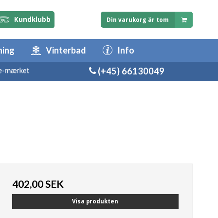
Kundklubb
Din varukorg är tom
ning
Vinterbad
Info
(+45) 66130049
402,00 SEK
Visa produkten