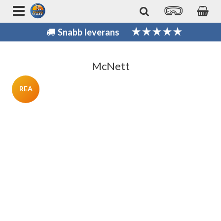
Snabb leverans
McNett
REA