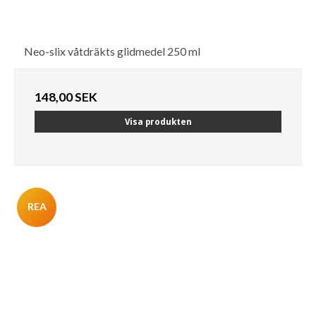
Neo-slix våtdräkts glidmedel 250 ml
148,00 SEK
Visa produkten
REA