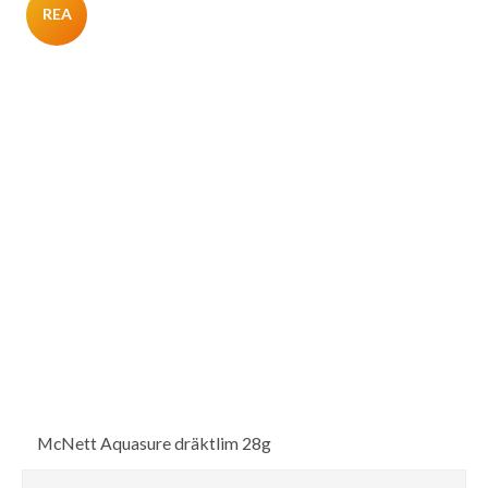
REA
McNett Aquasure dräktlim 28g