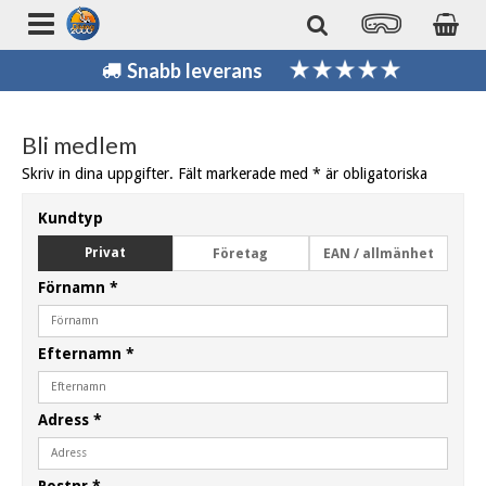
Snabb leverans
Bli medlem
Skriv in dina uppgifter. Fält markerade med * är obligatoriska
Kundtyp
Privat
Företag
EAN / allmänhet
Förnamn
*
Efternamn
*
Adress
*
Postnr
*