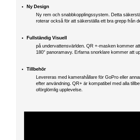
Ny Design
Ny rem och snabbkopplingssystem. Detta säkerställer
roterar också för att säkerställa ett bra grepp frå
Fullständig Visuell
på undervattensvärlden. QR +-masken kommer att r
180° panoramavy. Erfarna snorklare kommer att up
Tillbehör
Levereras med kamerahållare för GoPro eller annan 
efter användning. QR+ är kompatibel med alla tillb
oförglömlig upplevelse.