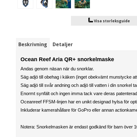
Visa storleksguide
Beskrivning
Detaljer
Ocean Reef Aria QR+ snorkelmaske
Andas genom näsan när du snorklar.
Säg adjö till obehag i käken (inget obekvämt munstycke att 
Säg adjö till svår andning och adjö till vatten i din snorkel 
Enormt synfält och ingen imma tack vare deras patenterade
Oceanreef FFSM-linjen har en unikt designad hylsa för opti
Inkluderar kamerahållare för GoPro eller annan actionkame
Notera: Snorkelmasken är endast godkänd för barn över 10