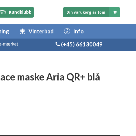
Kundklubb
Din varukorg är tom
ning
Vinterbad
Info
(+45) 66130049
face maske Aria QR+ blå