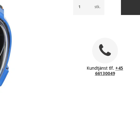
stk.
Kundtjänst tlf.
+45
66130049