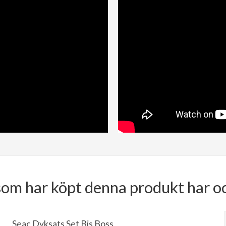
om har köpt denna produkt har o
Seac Dyksats Set Bis Boss