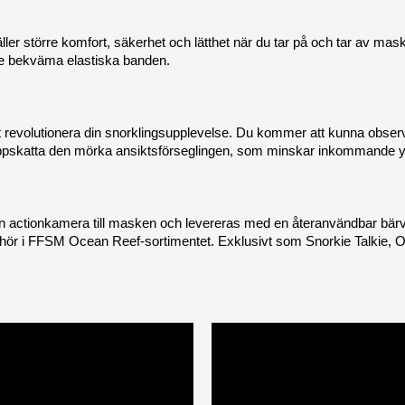
 större komfort, säkerhet och lätthet när du tar på och tar av maske
n de bekväma elastiska banden.
evolutionera din snorklingsupplevelse. Du kommer att kunna observe
pskatta den mörka ansiktsförseglingen, som minskar inkommande ytb
actionkamera till masken och levereras med en återanvändbar bärväska
ehör i FFSM Ocean Reef-sortimentet. Exklusivt som Snorkie Talkie, Opt