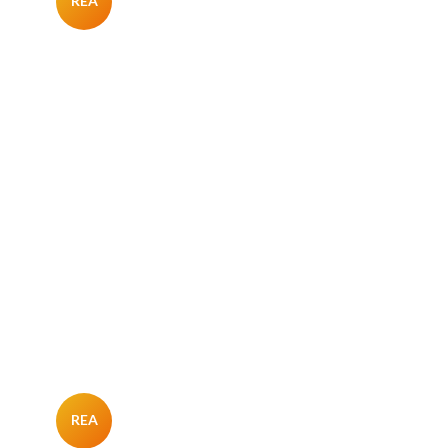
REA
REA