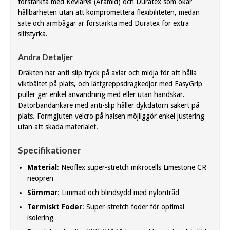
förstärkta med Kevlar® (Aramid) och Duratex som ökar
hållbarheten utan att kompromettera flexibiliteten, medan
säte och armbågar är förstärkta med Duratex för extra
slitstyrka.
Andra Detaljer
Dräkten har anti-slip tryck på axlar och midja för att hålla
viktbältet på plats, och lättgreppsdragkedjor med EasyGrip
puller ger enkel användning med eller utan handskar.
Datorbandankare med anti-slip håller dykdatorn säkert på
plats. Formgjuten velcro på halsen möjliggör enkel justering
utan att skada materialet.
Specifikationer
Material
: Neoflex super-stretch mikrocells Limestone CR
neopren
Sömmar
: Limmad och blindsydd med nylontråd
Termiskt Foder
: Super-stretch foder för optimal
isolering