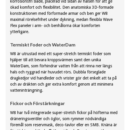
korrosionsfri släde, placerad vid sidan av halsen för att ge
ökad komfort och flexibilitet. Den anatomiska 3D-formade
konstruktionen med förformade armar och ben ger W8
maximal rörelsefrihet under dykning, medan flexibla Wave
Flex paneler i arm- och benhålorna ökar komforten
ytterligare.
Termiskt Foder och WaterDam
W8 är utrustad med ett super-stretch termiskt foder som
hjälper till att bevara kroppsvärmen samt den unika
WaterDam, som förhindrar vatten från att rinna ner längs
hals och ryggrad när huvudet rörs. Dubbla förseglade
dragkedjor vid handleder och vrister gör det enkelt att ta på
och av dräkten och ger extra komfort genom att minimera
vatteninträngning.
Fickor och Förstärkningar
W8 har två integrerade super-stretch fickor på höfterna med
dräneringsventiler och öglor, som rymmer nödvändiga
föremål som reservmask, deco-tavlor eller en SMB. Knäna är