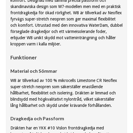
komfort. Designad med samma precisa passform och
skandinaviska design som W7-modellen men med en praktisk
frontdragkedja för ökad rörlighet. W8 är tillverkad av Neoflex
fyrvägs super-stretch neopren som ger maximal flexibilitet
och komfort. Utrustad med den innovativa WaterDam, dubbel
förseglade dragkedjor och ett värmeisolerande foder,
erbjuder W8 unikt skydd mot vatteninträngning och håller
kroppen varm i kalla miljöer.
Funktioner
Material och Sömmar
W8 är tillverkad av 100 % mikrocells Limestone CR Neoflex
super-stretch neopren som säkerställer enastående
hållbarhet, flexibilitet och isolering. Dräkten är limmad och
blindsydd med högkvalitativt nylontråd, vilket säkerställer
lång hållbarhet och skydd under krävande förhållanden.
Dragkedja och Passform
Dräkten har en YKK #10 Vislon frontdragkedja med