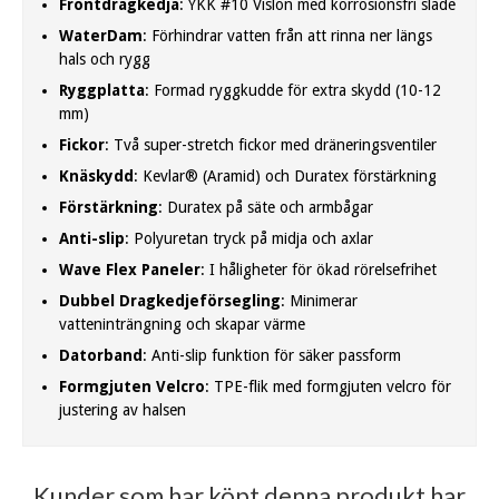
Frontdragkedja
: YKK #10 Vislon med korrosionsfri släde
WaterDam
: Förhindrar vatten från att rinna ner längs
hals och rygg
Ryggplatta
: Formad ryggkudde för extra skydd (10-12
mm)
Fickor
: Två super-stretch fickor med dräneringsventiler
Knäskydd
: Kevlar® (Aramid) och Duratex förstärkning
Förstärkning
: Duratex på säte och armbågar
Anti-slip
: Polyuretan tryck på midja och axlar
Wave Flex Paneler
: I håligheter för ökad rörelsefrihet
Dubbel Dragkedjeförsegling
: Minimerar
vatteninträngning och skapar värme
Datorband
: Anti-slip funktion för säker passform
Formgjuten Velcro
: TPE-flik med formgjuten velcro för
justering av halsen
Kunder som har köpt denna produkt har