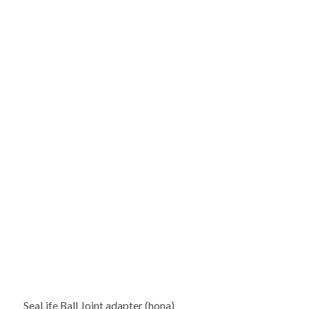
SeaLife Ball Joint adapter (hona)