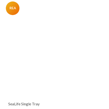
REA
SeaLife Single Tray