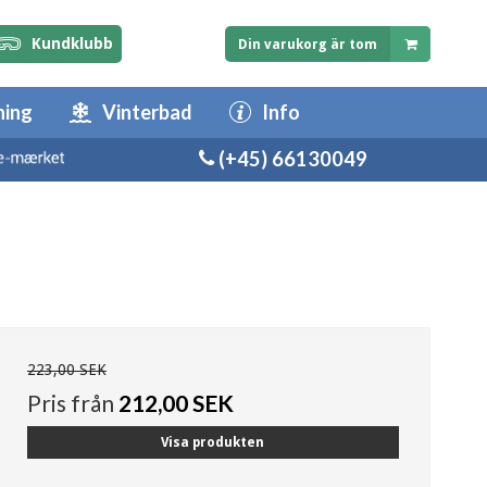
Kundklubb
Din varukorg är tom
ning
Vinterbad
Info
(+45) 66130049
223,00 SEK
Pris från
212,00 SEK
Visa produkten